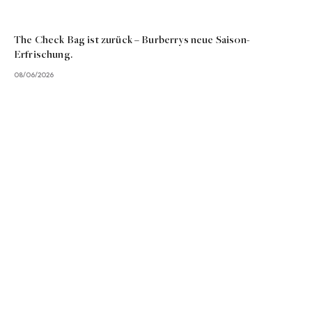
The Check Bag ist zurück – Burberrys neue Saison-
Erfrischung.
08/06/2026