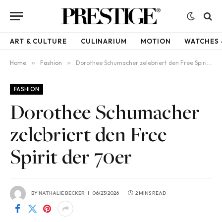
ART & CULTURE
CULINARIUM
MOTION
WATCHES 
Home
»
Fashion
»
Dorothee Schumacher zelebriert den Free Spirit der 70er
FASHION
Dorothee Schumacher
zelebriert den Free
Spirit der 70er
BY
NATHALIE BECKER
06/23/2026
2 MINS READ