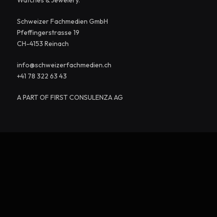
Watches & Jewelery.
Schweizer Fachmedien GmbH
Pfeffingerstrasse 19
CH-4153 Reinach
info@schweizerfachmedien.ch
+41 78 322 63 43
A PART OF FIRST CONSULENZA AG