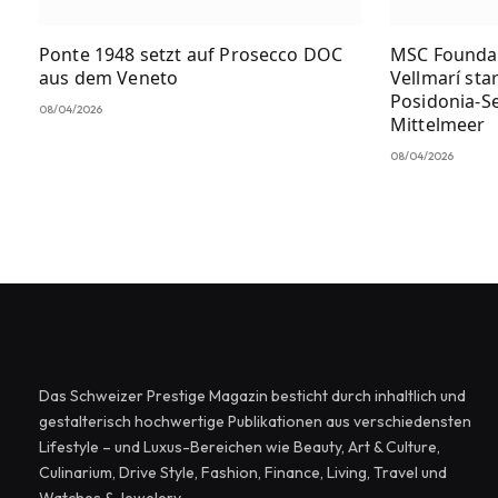
Ponte 1948 setzt auf Prosecco DOC
MSC Foundat
aus dem Veneto
Vellmarí st
Posidonia-S
08/04/2026
Mittelmeer
08/04/2026
Das Schweizer Prestige Magazin besticht durch inhaltlich und
gestalterisch hochwertige Publikationen aus verschiedensten
Lifestyle – und Luxus-Bereichen wie Beauty, Art & Culture,
Culinarium, Drive Style, Fashion, Finance, Living, Travel und