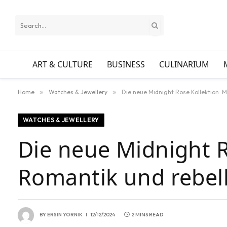
ART & CULTURE
BUSINESS
CULINARIUM
Home
»
Watches & Jewellery
»
Die neue Midnight Rose Kollektion: 
WATCHES & JEWELLERY
Die neue Midnight R
Romantik und rebell
BY
ERSIN YORNIK
12/12/2024
2 MINS READ