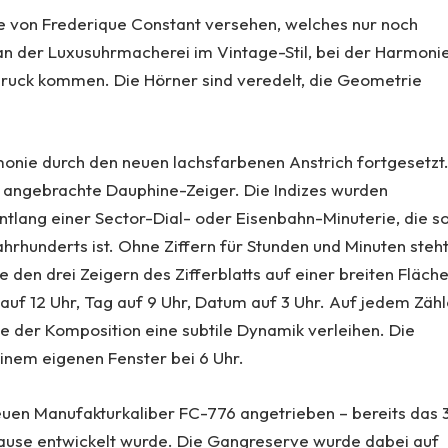
e von Frederique Constant versehen, welches nur noch
an der Luxusuhrmacherei im Vintage-Stil, bei der Harmoni
druck kommen. Die Hörner sind veredelt, die Geometrie
rmonie durch den neuen lachsfarbenen Anstrich fortgesetzt
 angebrachte Dauphine-Zeiger. Die Indizes wurden
entlang einer Sector-Dial- oder Eisenbahn-Minuterie, die s
ahrhunderts ist. Ohne Ziffern für Stunden und Minuten steh
ie den drei Zeigern des Zifferblatts auf einer breiten Fläch
auf 12 Uhr, Tag auf 9 Uhr, Datum auf 3 Uhr. Auf jedem Zähl
ie der Komposition eine subtile Dynamik verleihen. Die
inem eigenen Fenster bei 6 Uhr.
uen Manufakturkaliber FC-776 angetrieben – bereits das 
ause entwickelt wurde. Die Gangreserve wurde dabei auf