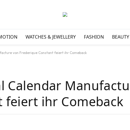
MOTION
WATCHES & JEWELLERY
FASHION
BEAUTY
facture von Frederique Constant feiert ihr Comeback
al Calendar Manufactu
 feiert ihr Comeback