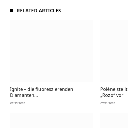
RELATED
ARTICLES
Ignite – die fluoreszierenden
Polène stell
Diamanten…
„Rozo“ vor
07/23/2026
07/21/2026