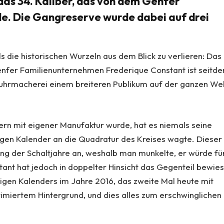
das 34. Kaliber, das von dem Genfer
e. Die Gangreserve wurde dabei auf drei
ie historischen Wurzeln aus dem Blick zu verlieren: Das 
enfer Familienunternehmen Frederique Constant ist seitd
hrmacherei einem breiteren Publikum auf der ganzen Wel
ern mit eigener Manufaktur wurde, hat es niemals seine
wigen Kalender an die Quadratur des Kreises wagte. Dieser
ng der Schaltjahre an, weshalb man munkelte, er würde fü
ant hat jedoch in doppelter Hinsicht das Gegenteil bewie
igen Kalenders im Jahre 2016, das zweite Mal heute mit
imiertem Hintergrund, und dies alles zum erschwinglichen