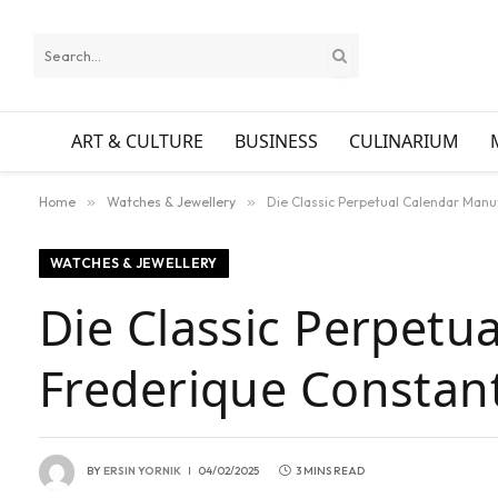
ART & CULTURE
BUSINESS
CULINARIUM
Home
»
Watches & Jewellery
»
Die Classic Perpetual Calendar Manu
WATCHES & JEWELLERY
Die Classic Perpetu
Frederique Constant
BY
ERSIN YORNIK
04/02/2025
3 MINS READ