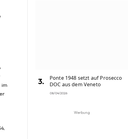
e
.
o
t
Ponte 1948 setzt auf Prosecco
DOC aus dem Veneto
e im
er
08/04/2026
Werbung
34.