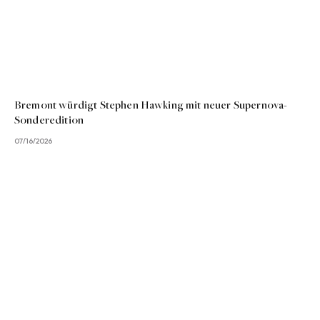
Bremont würdigt Stephen Hawking mit neuer Supernova-
Sonderedition
07/16/2026