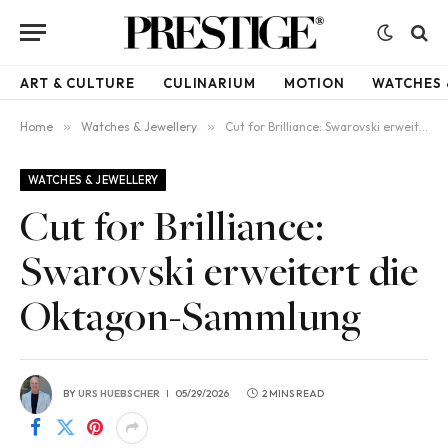
ART & CULTURE
CULINARIUM
MOTION
WATCHES 
Home
»
Watches & Jewellery
»
Cut for Brilliance: Swarovski erweitert die Oktagon-Sammlung
WATCHES & JEWELLERY
Cut for Brilliance:
Swarovski erweitert die
Oktagon-Sammlung
BY
URS HUEBSCHER
05/29/2026
2 MINS READ