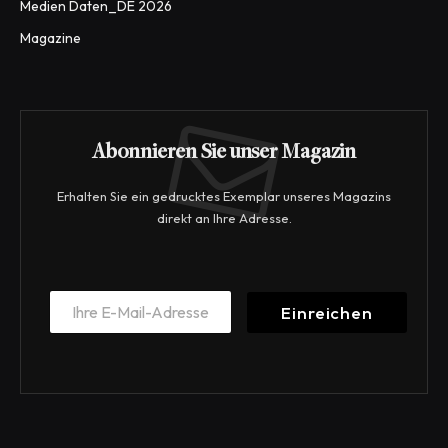
Medien Daten_DE 2026
Magazine
Abonnieren Sie unser Magazin
Erhalten Sie ein gedrucktes Exemplar unseres Magazins
direkt an Ihre Adresse.
E
E
m
Einreichen
m
a
a
i
i
l
l
E
*
m
a
i