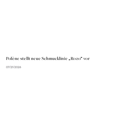
Polène stellt neue Schmucklinie „Rozo“ vor
07/21/2026