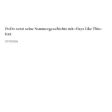
DoDo setzt seine Sommergeschichte mit «Days Like This»
fort
07/13/2026