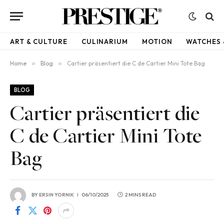
ART & CULTURE
CULINARIUM
MOTION
WATCHES 
Home
»
Blog
»
Cartier präsentiert die C de Cartier Mini Tote Bag
BLOG
Cartier präsentiert die
C de Cartier Mini Tote
Bag
BY
ERSIN YORNIK
06/10/2025
2 MINS READ