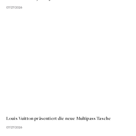
07/27/2026
Louis Vuitton präsentiert die neue Multipass Tasche
07/27/2026