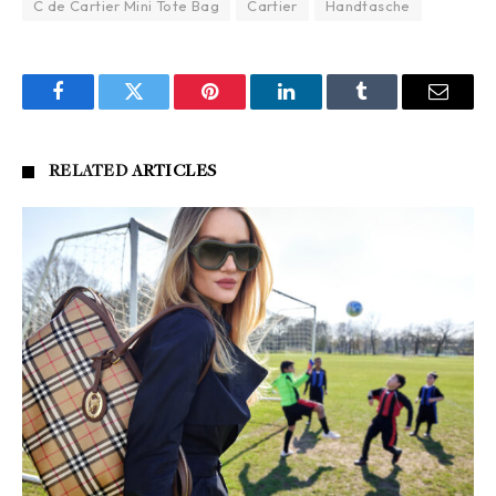
C de Cartier Mini Tote Bag
Cartier
Handtasche
Facebook
Twitter
Pinterest
LinkedIn
Tumblr
Email
RELATED
ARTICLES