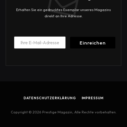
Erhalten Sie ein gedrucktes Exemplar unseres Magazins
direkt an Ihre Adresse.
E
E
m
Einreichen
m
a
a
i
i
l
l
E
*
m
a
i
l
E
m
DATENSCHUTZERKLÄRUNG
IMPRESSUM
a
i
l
Copyright © 2026 Prestige Magazin, Alle Rechte vorbehalten.