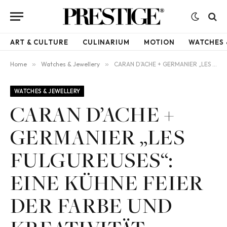
ART & CULTURE
CULINARIUM
MOTION
WATCHES 
Home
»
Watches & Jewellery
»
CARAN D’ACHE + GERMANIER „LES FULGUREUSES“: EINE KÜHNE FEIER DER FARBE UND KREATIVITÄT
WATCHES & JEWELLERY
CARAN D’ACHE +
GERMANIER „LES
FULGUREUSES“:
EINE KÜHNE FEIER
DER FARBE UND