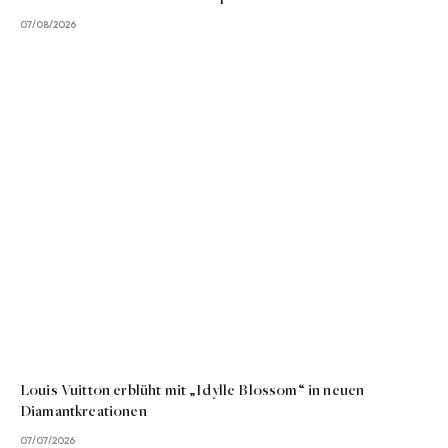
07/08/2026
Louis Vuitton erblüht mit „Idylle Blossom“ in neuen
Diamantkreationen
07/07/2026