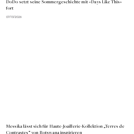
DoDo setzt seine Sommergeschichte mit «Days Like This»
fort
07/13/2026
Messika lässt sich für Haute-Joaillerie-Kollektion „Terres de
Contrastes“ von Botswana inspirieren