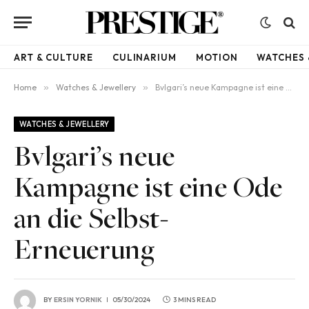
ART & CULTURE
CULINARIUM
MOTION
WATCHES 
Home
»
Watches & Jewellery
»
Bvlgari’s neue Kampagne ist eine Ode an die Selbst-Erneuerung
WATCHES & JEWELLERY
Bvlgari’s neue
Kampagne ist eine Ode
an die Selbst-
Erneuerung
BY
ERSIN YORNIK
05/30/2024
3 MINS READ