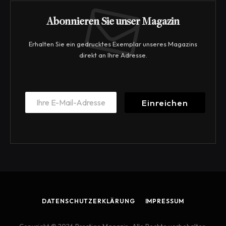
Abonnieren Sie unser Magazin
Erhalten Sie ein gedrucktes Exemplar unseres Magazins
direkt an Ihre Adresse.
E
E
m
Einreichen
m
a
a
i
i
l
l
E
*
m
a
i
l
*
DATENSCHUTZERKLÄRUNG
IMPRESSUM