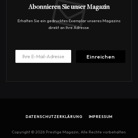
Abonnieren Sie unser Magazin
Erhalten Sie ein gedrucktes Exemplar unseres Magazins
direkt an Ihre Adresse.
E
E
m
Einreichen
m
a
a
i
i
l
l
E
*
m
a
i
l
E
m
DATENSCHUTZERKLÄRUNG
IMPRESSUM
a
i
l
Copyright © 2026 Prestige Magazin, Alle Rechte vorbehalten.