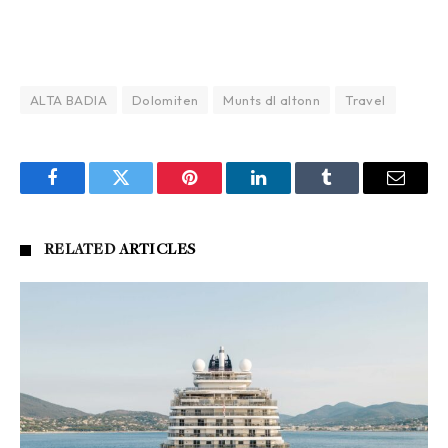
ALTA BADIA
Dolomiten
Munts dl altonn
Travel
Facebook
Twitter
Pinterest
LinkedIn
Tumblr
Email
RELATED
ARTICLES