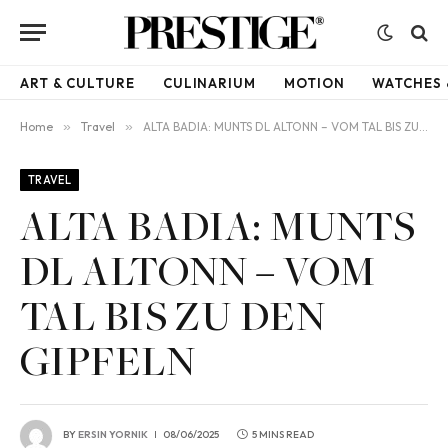
ART & CULTURE
CULINARIUM
MOTION
WATCHES 
Home
»
Travel
»
ALTA BADIA: MUNTS DL ALTONN – VOM TAL BIS ZU DEN GIPFELN
TRAVEL
ALTA BADIA: MUNTS
DL ALTONN – VOM
TAL BIS ZU DEN
GIPFELN
BY
ERSIN YORNIK
08/06/2025
5 MINS READ